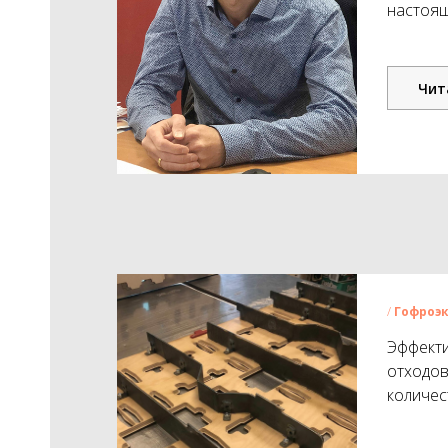
настоящ
Чит
/
Гофро
э
Эффекти
отходов
количес