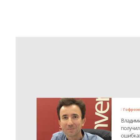
/
Гофро
э
Владими
получил
ошибках