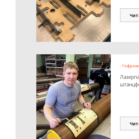
Чит
/
Гофроэ
Лазерпа
штанцфо
Чит