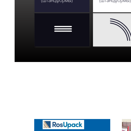
(штанцформы)
(штанцформы)